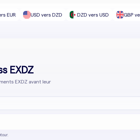
ers EUR
USD vers DZD
DZD vers USD
GBP ve
ess EXDZ
cements EXDZ avant leur
tour.