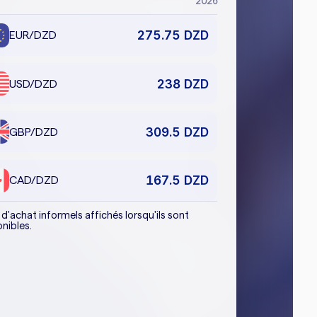
2026
275.75
DZD
EUR
/DZD
238
DZD
USD
/DZD
309.5
DZD
GBP
/DZD
167.5
DZD
CAD
/DZD
d'achat informels affichés lorsqu'ils sont
nibles.