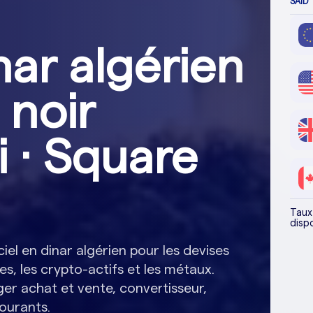
SAÏD
nar algérien
 noir
i · Square
Taux 
dispo
iel en dinar algérien pour les devises
es, les crypto-actifs et les métaux.
r achat et vente, convertisseur,
ourants.