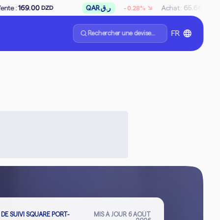
↘
66.97
AED
د.إ
Achat
:
65.08
Vente
:
6
-0.28%
DZD
DZD
Rechercher une devise...
FR
 DE SUIVI SQUARE PORT-
MIS À JOUR
6 AOÛT