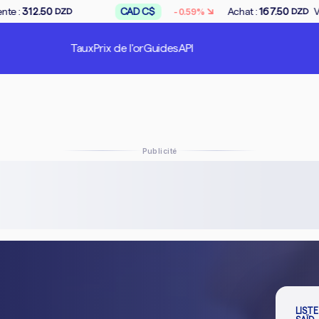
↘
169.00
QAR
ر.ق
Achat
:
65.66
Vente
:
-0.28%
DZD
DZD
Taux
Prix de l'or
Guides
API
Publicité
LISTE