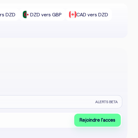
rs DZD
DZD vers GBP
CAD vers DZD
ALERTS BETA
Rejoindre l'acces