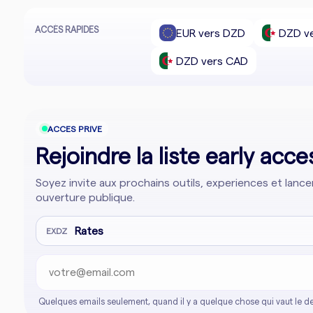
ACCÈS RAPIDES
EUR vers DZD
DZD v
DZD vers CAD
ACCES PRIVE
Rejoindre la liste early acc
Soyez invite aux prochains outils, experiences et lan
ouverture publique.
Adresse email
Company website
Rates
EXDZ
Quelques emails seulement, quand il y a quelque chose qui vaut le de