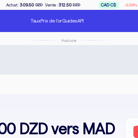
↘
Vente :
312.50
CAD C$
Achat :
167.50
-0.59%
DZD
DZD
Taux
Prix de l'or
Guides
API
Publicité
100 DZD vers MAD
In