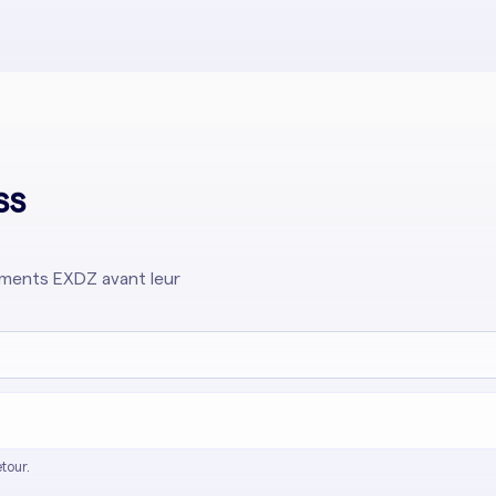
ss
cements EXDZ avant leur
tour.