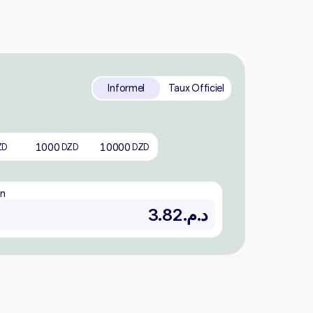
Informel
Taux Officiel
1000
10000
ZD
DZD
DZD
in