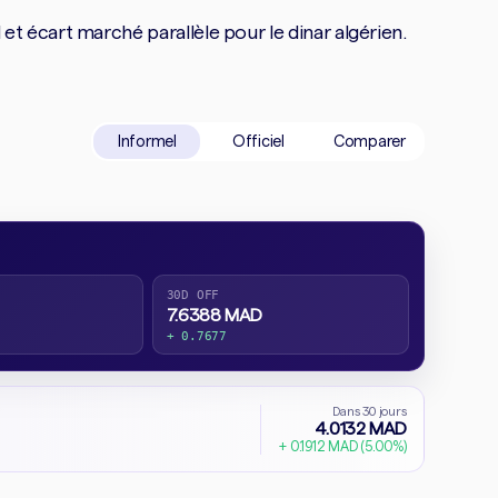
 écart marché parallèle pour le dinar algérien.
Informel
Officiel
Comparer
30D OFF
7.6388 MAD
+ 0.7677
Dans 30 jours
4.0132 MAD
+ 0.1912 MAD (5.00%)