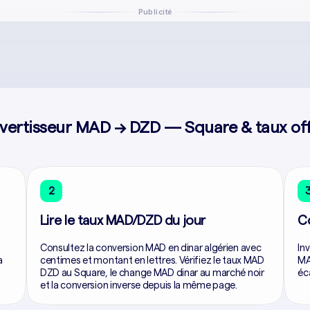
Publicité
vertisseur MAD → DZD — Square & taux offi
2
Lire le taux MAD/DZD du jour
C
Consultez la conversion MAD en dinar algérien avec
In
a
centimes et montant en lettres. Vérifiez le taux MAD
MA
DZD au Square, le change MAD dinar au marché noir
éc
et la conversion inverse depuis la même page.