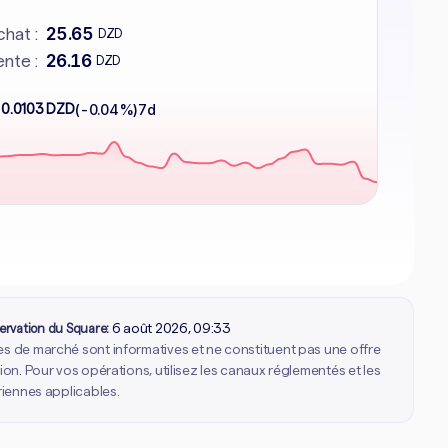
25.65
hat :
DZD
26.16
nte :
DZD
 0.0103 DZD
(-0.04%)
7d
ervation du Square:
6 août 2026, 09:33
 de marché sont informatives et ne constituent pas une offre
ion. Pour vos opérations, utilisez les canaux réglementés et les
riennes applicables.