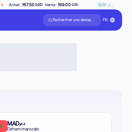
↘
Vente :
169.00
QAR ر.ق
Achat :
65.6
-0.28%
DZD
DZD
Rechercher une devise...
FR
formel
MAD
د.م.
Dirham marocain