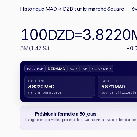
Historique MAD → DZD sur le marché Square — évol
100
3.8220
DZD
=
3M
(1.47%)
-0.
EXDZ FXF
DZD/MAD
30D
INF
CONF MED
LAST INF
LAST OFF
3.8220 MAD
6.8711 MAD
marché parallèle
source officielle
Prévision informelle à 30 jours
La ligne en pointillés projette le taux informel avec la tendance 