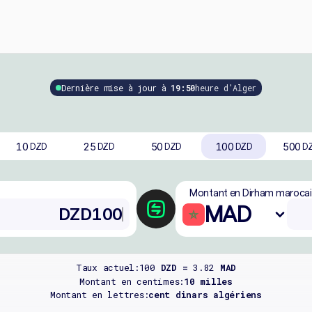
Dernière mise à jour à
19:50
heure d'Alger
10
25
50
100
500
DZD
DZD
DZD
DZD
D
Montant en Dirham maroca
MAD
Taux actuel:
100
DZD =
3.82
MAD
Montant en centimes:
10 milles
Montant en lettres:
cent dinars algériens