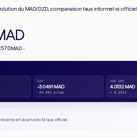
ution du MAD/DZD, comparaison taux informel vs officiel et
MAD
0570
MAD
↘
GAP
30D INF
-3.0491 MAD
4.0132 MAD
-44.38% prime
+ 0.1912
récente et l écart avec le taux officiel.