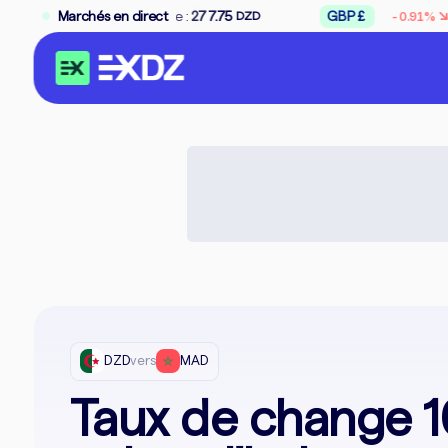
↘
Vente :
Marchés en direct
277.75
GBP £
Achat :
309.50
-0.91%
DZD
DZD
DZD
vers
MAD
Taux de change 