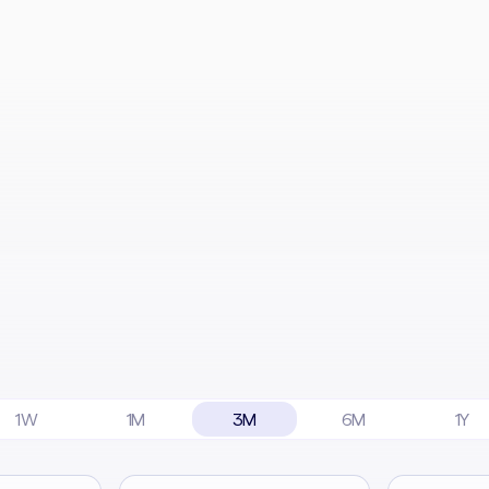
1W
1M
3M
6M
1Y