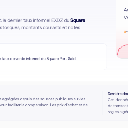
Ac
Ve
c le dernier taux informel EXDZ du
Square
historiques, montants courants et notes
↘
-
e taux de vente informel du Square Port-Saïd.
Dernière obs
e agrégées depuis des sources publiques suivies
Ces données
our faciliter la comparaison. Les prix d'achat et de
de transact
règles algé