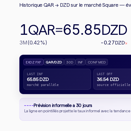
Historique QAR → DZD sur le marché Square — évol
1
65.85
QAR
=
DZD
3M
(0.42%)
-0.27
DZD
↘
EXDZ FXF
QAR/DZD
30D
INF
CONF MED
LAST INF
LAST OFF
65.85 DZD
36.54 DZD
marché parallèle
source officielle
Prévision informelle à 30 jours
La ligne en pointillés projette le taux informel avec la tendance 