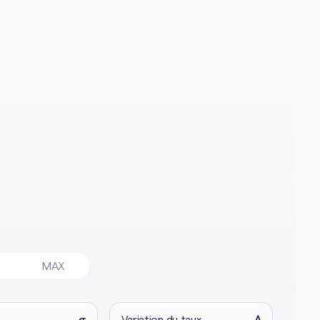
MAX
σ
Variation du taux
Δ