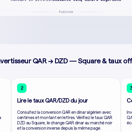
Publicité
vertisseur QAR → DZD — Square & taux offi
2
Lire le taux QAR/DZD du jour
C
Consultez la conversion QAR en dinar algérien avec
In
a
centimes et montant en lettres. Vérifiez le taux QAR
QA
DZD au Square, le change QAR dinar au marché noir
éc
et la conversion inverse depuis la même page.