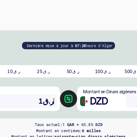
Dernière mise à jour à
07:28
heure d'Alger
10
25
50
100
500
ق
ر.ق
ر.ق
ر.ق
ر.ق
Montant en Dinars algériens
DZD
Taux actuel:
1
QAR =
65.85
DZD
Montant en centimes:
6 milles
Montant en lettres:
soixante-cinq dinars algériens