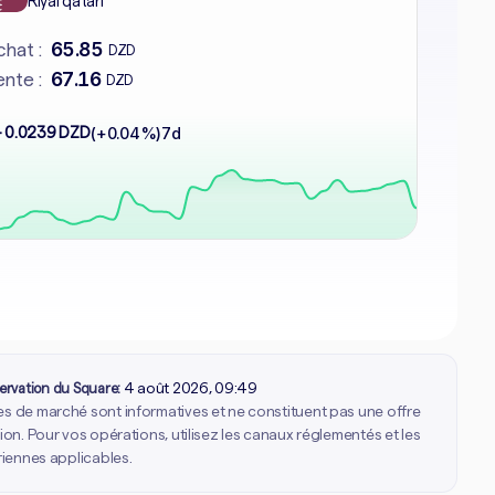
Riyal qatari
65.85
hat :
DZD
67.16
nte :
DZD
+ 0.0239 DZD
(+0.04%)
7d
ervation du Square:
4 août 2026, 09:49
 de marché sont informatives et ne constituent pas une offre
ion. Pour vos opérations, utilisez les canaux réglementés et les
riennes applicables.