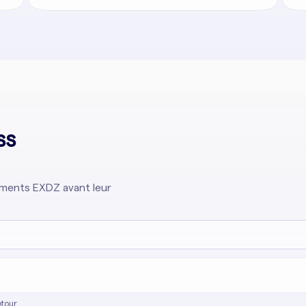
ss
cements EXDZ avant leur
tour.