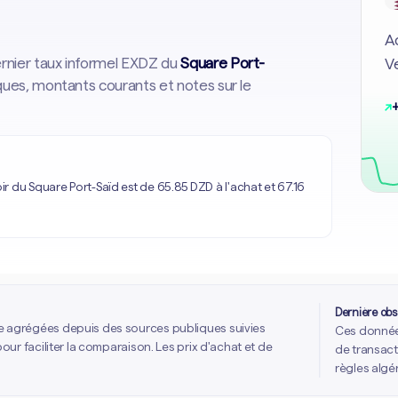
Ac
dernier taux informel EXDZ du
Square Port-
Ve
iques, montants courants et notes sur le
↗
 du Square Port-Saïd est de 65.85 DZD à l'achat et 67.16
Dernière obs
e agrégées depuis des sources publiques suivies
Ces données
our faciliter la comparaison. Les prix d'achat et de
de transact
règles algé