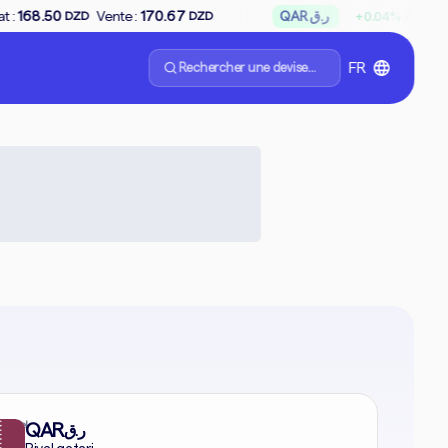
↗
e :
170.67
QAR ر.ق
Achat :
65.85
Ven
+0.04%
DZD
DZD
Rechercher une devise...
FR
formel
QAR
ر.ق