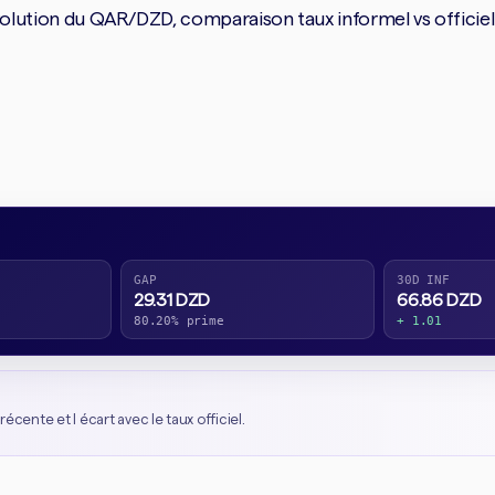
ution du QAR/DZD, comparaison taux informel vs officiel et
GAP
30D INF
29.31 DZD
66.86 DZD
80.20% prime
+ 1.01
récente et l écart avec le taux officiel.