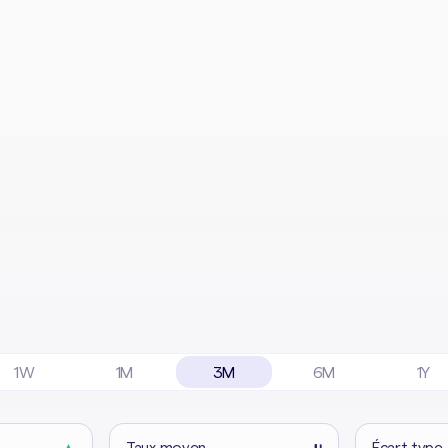
1W
1M
3M
6M
1Y
▲
Taux moyen
μ
Écart type