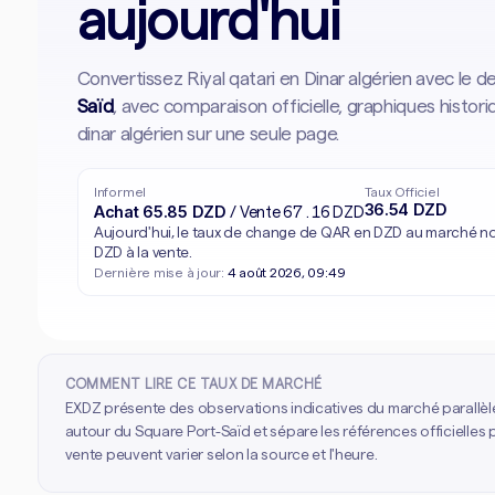
aujourd'hui
Convertissez Riyal qatari en Dinar algérien avec le 
Saïd
, avec comparaison officielle, graphiques histor
dinar algérien sur une seule page.
Informel
Taux Officiel
36.54 DZD
Achat 65.85 DZD
/ Vente 67.16 DZD
Aujourd'hui, le taux de change de QAR en DZD au marché noir
DZD à la vente.
Dernière mise à jour:
4 août 2026, 09:49
COMMENT LIRE CE TAUX DE MARCHÉ
EXDZ présente des observations indicatives du marché parallèl
autour du Square Port-Saïd et sépare les références officielles p
vente peuvent varier selon la source et l'heure.