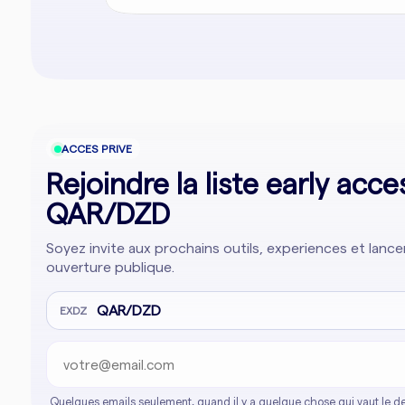
ACCES PRIVE
Rejoindre la liste early acce
QAR/DZD
Soyez invite aux prochains outils, experiences et lan
ouverture publique.
Adresse email
Company website
QAR/DZD
EXDZ
Quelques emails seulement, quand il y a quelque chose qui vaut le de