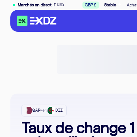
→
e :
278.67
Marchés en direct
GBP £
Stable
Achat :
312.33
Vente
DZD
DZD
QAR
vers
DZD
Taux de change 1