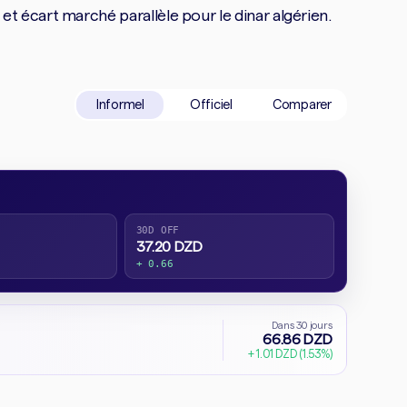
 écart marché parallèle pour le dinar algérien.
Informel
Officiel
Comparer
30D OFF
37.20 DZD
+ 0.66
Dans 30 jours
66.86 DZD
+ 1.01 DZD (1.53%)