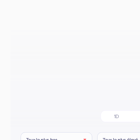
1D
Taux le plus bas
▼
Taux le plus élevé