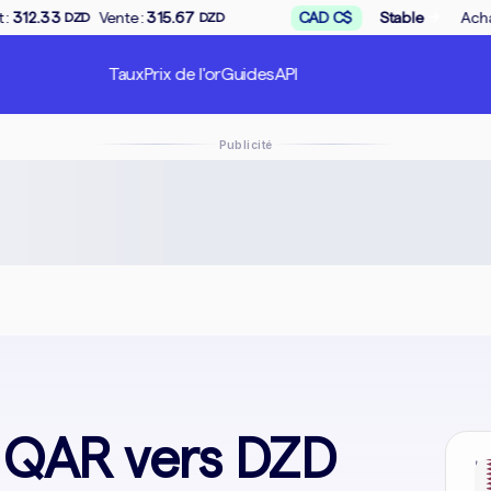
→
 :
315.67
CAD C$
Stable
Achat :
168.50
Vent
DZD
DZD
Taux
Prix de l'or
Guides
API
Publicité
 QAR vers DZD
In