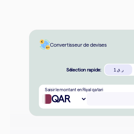
Convertisseur de devises
Sélection rapide:
1
ر.ق
Saisir le montant en Riyal qatari
QAR