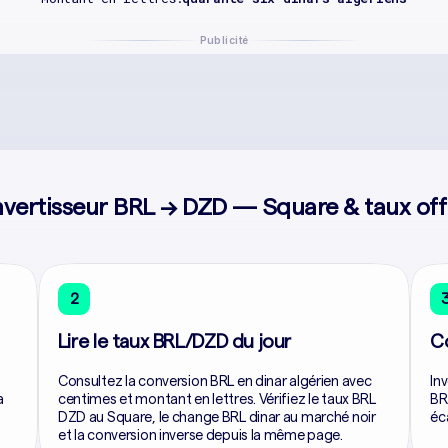
Publicité
vertisseur BRL → DZD — Square & taux offi
2
Lire le taux BRL/DZD du jour
C
Consultez la conversion BRL en dinar algérien avec
In
a
centimes et montant en lettres. Vérifiez le taux BRL
BR
DZD au Square, le change BRL dinar au marché noir
éc
et la conversion inverse depuis la même page.