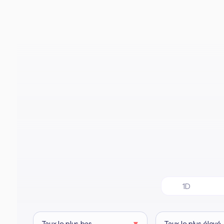
1D
Taux le plus bas
▼
Taux le plus élevé