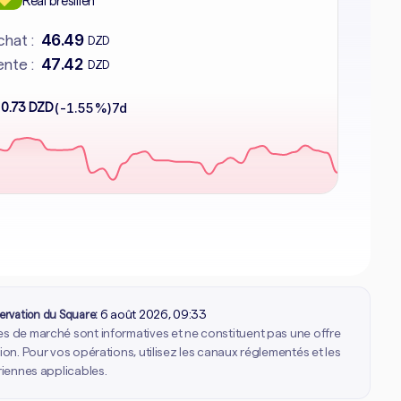
Réal brésilien
46.49
hat :
DZD
47.42
nte :
DZD
 0.73 DZD
(-1.55%)
7d
ervation du Square:
6 août 2026, 09:33
 de marché sont informatives et ne constituent pas une offre
ion. Pour vos opérations, utilisez les canaux réglementés et les
riennes applicables.