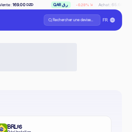
↘
QAR ر.ق
Achat :
65.66
Vente :
66.97
-0.28%
DZD
DZD
Rechercher une devise...
FR
formel
BRL
R$