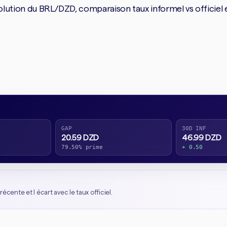
tion du BRL/DZD, comparaison taux informel vs officiel et 
GAP
30D INF
20.59 DZD
46.99 DZD
79.50% prime
+ 0.50
récente et l écart avec le taux officiel.