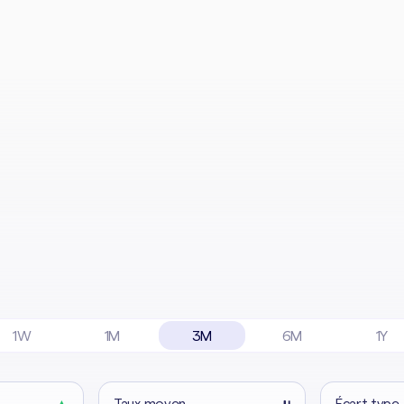
1W
1M
3M
6M
1Y
▲
Taux moyen
μ
Écart type