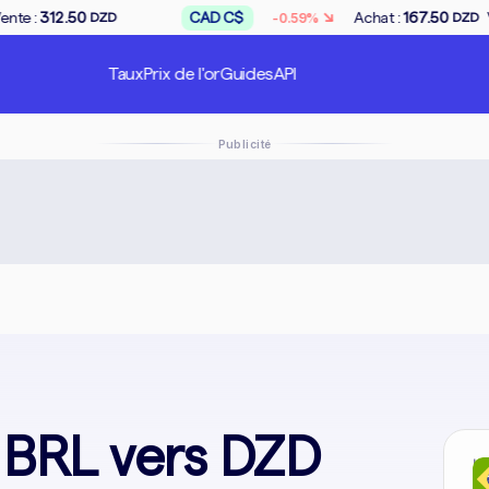
↘
CAD C$
Achat :
167.50
Vente :
169.00
-0.59%
DZD
DZD
Taux
Prix de l'or
Guides
API
Publicité
 BRL vers DZD
In