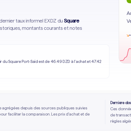
Ac
e dernier taux informel EXDZ du
Square
Ve
historiques, montants courants et notes
↘
-
r du Square Port-Saïd est de 46.49 DZD à l'achat et 47.42
Dernière obs
e agrégées depuis des sources publiques suivies
Ces données
our faciliter la comparaison. Les prix d'achat et de
de transact
règles algé