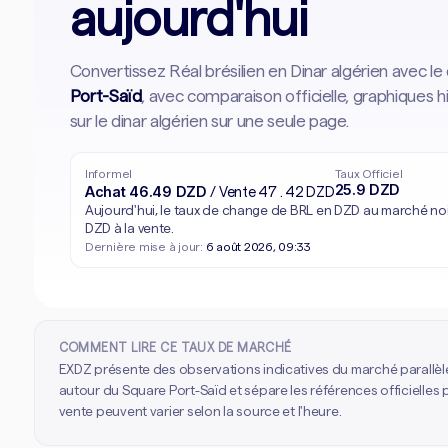
aujourd'hui
Convertissez Réal brésilien en Dinar algérien avec l
Port-Saïd
, avec comparaison officielle, graphiques 
sur le dinar algérien sur une seule page.
Informel
Taux Officiel
25.9 DZD
Achat 46.49 DZD
/ Vente 47.42 DZD
Aujourd'hui, le taux de change de BRL en DZD au marché noi
DZD à la vente.
Dernière mise à jour:
6 août 2026, 09:33
COMMENT LIRE CE TAUX DE MARCHÉ
EXDZ présente des observations indicatives du marché parallèl
autour du Square Port-Saïd et sépare les références officielles p
vente peuvent varier selon la source et l'heure.