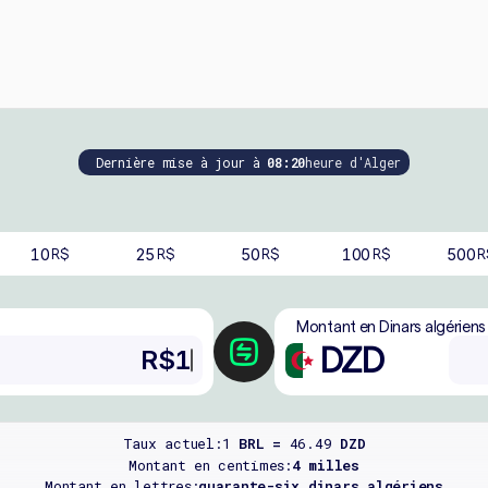
Dernière mise à jour à
08:20
heure d'Alger
10
25
50
100
500
R$
R$
R$
R$
R
Montant en Dinars algériens
DZD
Taux actuel:
1
BRL =
46.49
DZD
Montant en centimes:
4 milles
Montant en lettres:
quarante-six dinars algériens