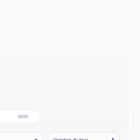
MAX
σ
Variation du taux
Δ