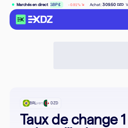
↘
Marchés en direct
GBP £
Achat :
309.50
Vente :
312.50
-0.91%
DZD
DZD
BRL
vers
DZD
Taux de change 1