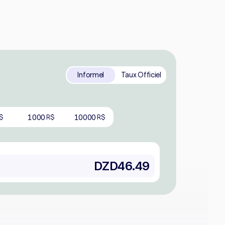
Informel
Taux Officiel
1000
10000
$
R$
R$