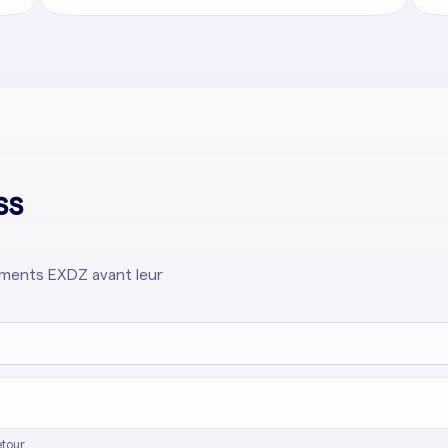
ss
cements EXDZ avant leur
tour.