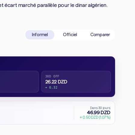
écart marché parallèle pour le dinar algérien.
Informel
Officiel
Comparer
30D OFF
26.22 DZD
+ 0.32
Dans 30 jours
46.99 DZD
+ 0.50 DZD (1.07%)