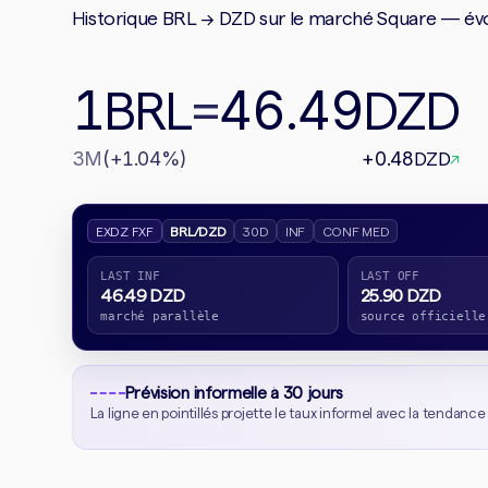
Historique BRL → DZD sur le marché Square — évolu
1
46.49
BRL
=
DZD
3M
(+1.04%)
+0.48
DZD
↗
EXDZ FXF
BRL/DZD
30D
INF
CONF MED
LAST INF
LAST OFF
46.49 DZD
25.90 DZD
marché parallèle
source officielle
Prévision informelle à 30 jours
La ligne en pointillés projette le taux informel avec la tendance 