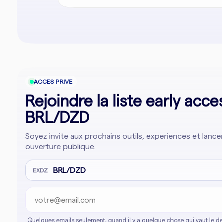
ACCES PRIVE
Rejoindre la liste early acce
BRL/DZD
Soyez invite aux prochains outils, experiences et lan
ouverture publique.
Adresse email
Company website
BRL/DZD
EXDZ
Quelques emails seulement, quand il y a quelque chose qui vaut le de