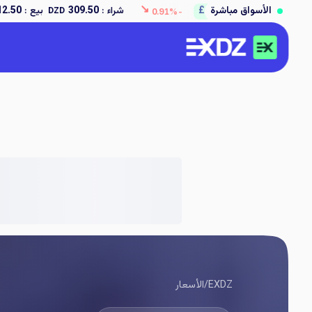
↘
C$
CAD
الأسواق مباشرة
شراء
:
167.50
بيع
:
169.00
DZD
DZD
-0.59%
EXDZ
/
الأسعار