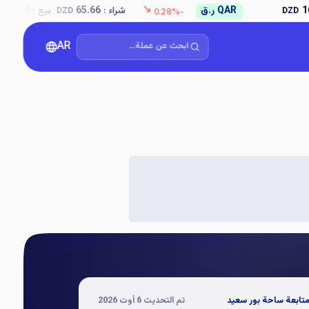
↘
AED
د.إ
شراء
:
65.08
بيع
:
66.38
DZD
DZD
-0.28%
ابحث عن عملة...
AR
متابعة ساحة بور سعيد
تم التحديث
6 أوت 2026