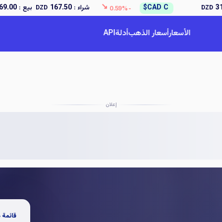
↘
QAR
ر.ق
شراء
:
65.66
بيع
:
66.97
DZD
DZD
-0.28%
الأسعار
أسعار الذهب
أدلة
API
إعلان
قائمة 