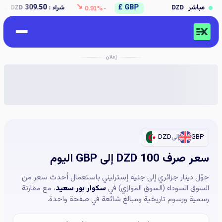
↘
GBP £
مباشر
شراء :
309.50
بيع :
312.50
DZD
DZD
-0.91%
إعلان
GBP
إلى
DZD
سعر صرف 100 DZD إلى GBP اليوم
حوّل دينار جزائري إلى جنيه إسترليني باستعمال أحدث سعر من
السوق السوداء (السوق الموازي) في
سكوار بور سعيد
، مع مقارنة
رسمية ورسوم تاريخية ومبالغ شائعة في صفحة واحدة.