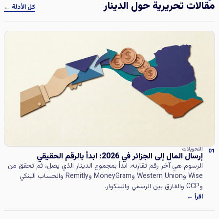
مقالات تحريرية حول الدينار
كل الأدلة ←
التحويلات
01
إرسال المال إلى الجزائر في 2026: ابدأ بالرقم الحقيقي
الرسوم هي آخر رقم تقارنه. ابدأ بمجموع الدينار الذي يصل، ثم تحقق من
Wise وWestern Union وMoneyGram وRemitly والحساب البنكي
وCCP والفارق بين الرسمي والسكوار.
اقرأ ←