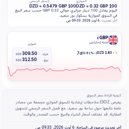
الموازي
السعر الرسمي
100 DZD = 0.5479 GBP
100 DZD = 0.32 GBP
اليوم يعادل 100 دينار جزائري حوالي 0.32 GBP حسب سعر البيع
في السوق الموازية بسكوار بور سعيد.
آخر تحديث:
6 أوت 2026، 09:33 ص
GBP
£
جنيه إسترليني
الموازي
↘
- 2.83 DZD
309.50
7d
(-0.91%)
شراء :
DZD
312.50
بيع :
DZD
كيفية قراءة سعر السوق
يعرض EXDZ ملاحظات إرشادية للسوق الموازي مجمعة من مصادر
عامة نتابعها حول ساحة بور سعيد، مع فصل السعر الرسمي لتسهيل
المقارنة. قد تختلف أسعار الشراء والبيع حسب المصدر والوقت.
6 أوت 2026، 09:33 ص
آخر تحديث مرصود في الساحة: