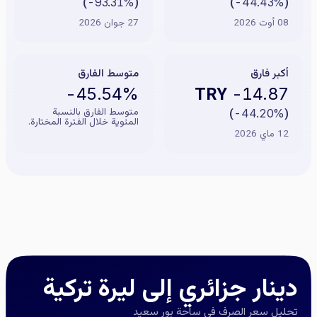
)
-93.31%
(
)
-44.43%
(
08 أوت 2026
27 جوان 2026
أكبر فارق
متوسط الفارق
TRY
-45.54%
-14.87
متوسط الفارق بالنسبة
)
-44.20%
(
المئوية خلال الفترة المختارة.
12 ماي 2026
دينار جزائري إلى ليرة تركية
تحليل سعر الصرف في ساحة بور سعيد