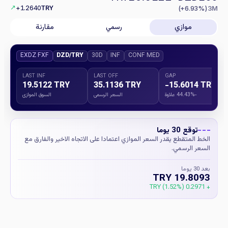
↗
+1.2640
TRY
(+6.93%)
3M
موازي
رسمي
مقارنة
EXDZ FXF
DZD/TRY
30D
INF
CONF MED
LAST INF
LAST OFF
GAP
19.5122 TRY
35.1136 TRY
-15.6014 TRY
-44.43% علاوة
السعر الرسمي
السوق الموازي
توقع 30 يوما
الخط المتقطع يقدر السعر الموازي اعتمادا على الاتجاه الاخير والفارق مع
السعر الرسمي.
بعد 30 يوما
19.8093 TRY
+ 0.2971 TRY (1.52%)