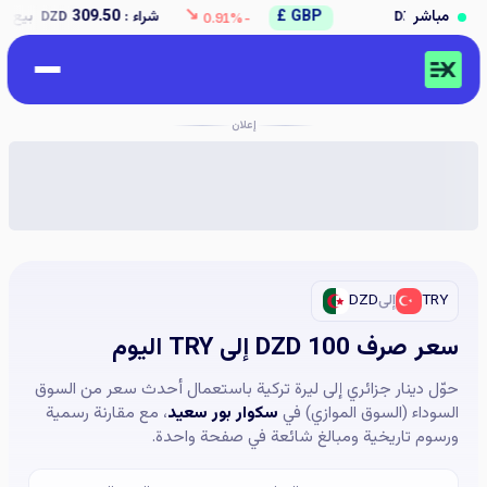
↘
مباشر
GBP £
شراء :
309.50
بيع :
312.50
DZD
DZD
-0.91%
إعلان
TRY
إلى
DZD
سعر صرف 100 DZD إلى TRY اليوم
حوّل دينار جزائري إلى ليرة تركية باستعمال أحدث سعر من السوق
السوداء (السوق الموازي) في
سكوار بور سعيد
، مع مقارنة رسمية
ورسوم تاريخية ومبالغ شائعة في صفحة واحدة.