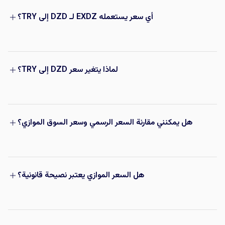
أي سعر يستعمله EXDZ لـ DZD إلى TRY؟
لماذا يتغير سعر DZD إلى TRY؟
هل يمكنني مقارنة السعر الرسمي وسعر السوق الموازي؟
هل السعر الموازي يعتبر نصيحة قانونية؟