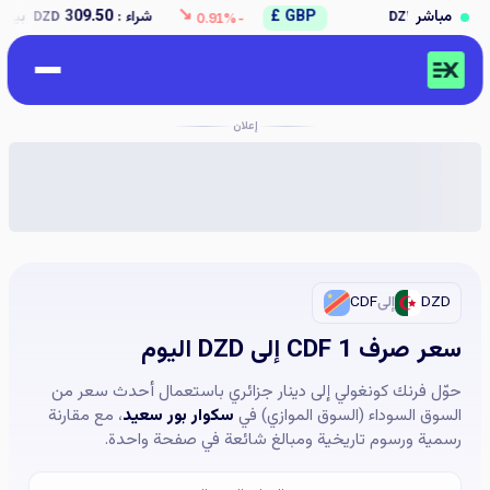
↘
مباشر
GBP £
شراء :
309.50
بيع :
312.50
DZD
DZD
-0.91%
إعلان
DZD
إلى
CDF
سعر صرف 1 CDF إلى DZD اليوم
حوّل فرنك كونغولي إلى دينار جزائري باستعمال أحدث سعر من
السوق السوداء (السوق الموازي) في
سكوار بور سعيد
، مع مقارنة
رسمية ورسوم تاريخية ومبالغ شائعة في صفحة واحدة.