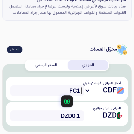
6 أوت 2026، 09:33 ص
آخر تحديث مرصود في الساحة:
هذه بيانات سوق لأغراض إعلامية وليست عرضا لإجراء معاملة. استعمل
القنوات المنظمة والقواعد الجزائرية المعمول بها عند إجراء المعاملات.
محوّل العملات
مباشر
الموازي
السعر الرسمي
أدخل المبلغ بـ فرنك كونغولي
CDF
المبلغ بـ دينار جزائري
DZD