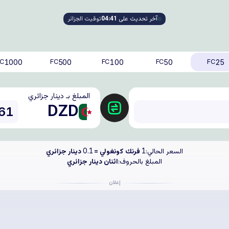
آخر تحديث على
04:41
توقيت الجزائر
1000
500
100
50
25
C
FC
FC
FC
FC
المبلغ بـ دينار جزائري
DZD
السعر الحالي:
فرنك كونغولي =
دينار جزائري
0.1
1
المبلغ بالحروف:
اثنان دينار جزائري
إعلان