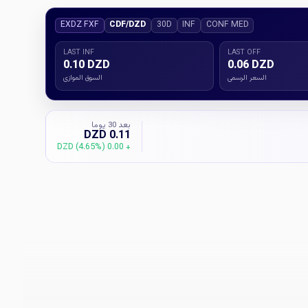
EXDZ FXF
CDF/DZD
30D
INF
CONF MED
LAST INF
LAST OFF
0.10 DZD
0.06 DZD
السعر الرسمي
السوق الموازي
بعد 30 يوما
0.11 DZD
+ 0.00 DZD (4.65%)