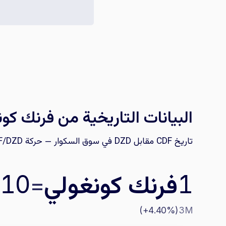
البيانات التاريخية من فرنك كون
تاريخ CDF مقابل DZD في سوق السكوار — حركة CDF/DZD، مقارنة السعر غير الرسمي بالرسمي، ومتابعة فجوة السوق السوداء للدينار الجزائري.
فرنك كونغولي
=
.10
1
(+4.40%)
3M