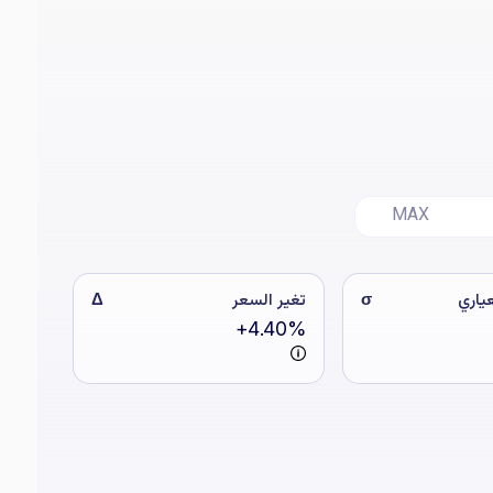
MAX
عياري
σ
تغير السعر
Δ
+4.40%