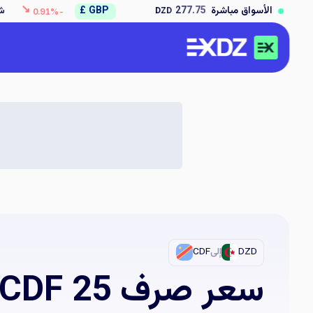
↘
بيع :
277.75
الأسواق مباشرة
GBP £
شراء :
309.50
بي
DZD
DZD
-0.91%
DZD
إلى
CDF
سعر صرف 25 CDF إلى DZD اليوم