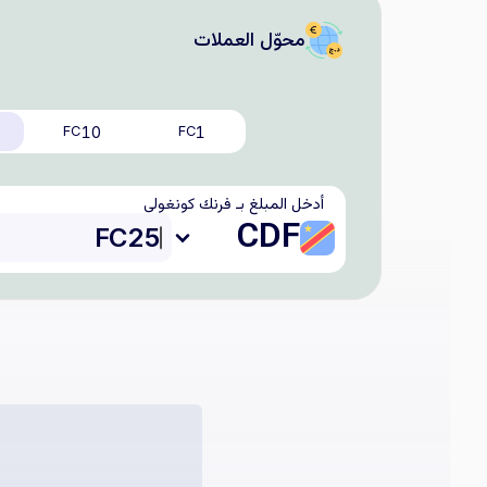
محوّل العملات
10
1
FC
FC
أدخل المبلغ بـ فرنك كونغولي
CDF