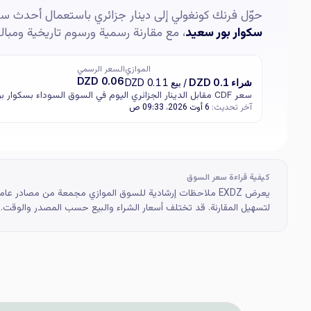
حوّل فرنك كونغولي إلى دينار جزائري باستعمال أحدث س
سكوار بور سعيد
، مع مقارنة رسمية ورسوم تاريخية ومبا
الموازي
السعر الرسمي
0.06 DZD
شراء 0.1 DZD
/ بيع 0.11 DZD
سعر CDF مقابل الدينار الجزائري اليوم في السوق السوداء بسكوار بور سعيد هو 0.1 DZD للشراء و0.11 DZD للبيع.
آخر تحديث:
6 أوت 2026، 09:33 ص
كيفية قراءة سعر السوق
يعرض EXDZ ملاحظات إرشادية للسوق الموازي مجمعة من مصادر 
لتسهيل المقارنة. قد تختلف أسعار الشراء والبيع حسب المصدر والوقت.