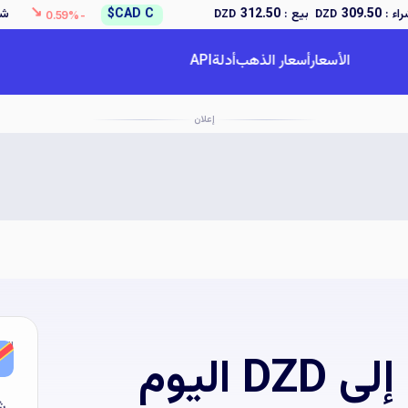
↘
ع :
312.50
CAD C$
شراء :
167.50
بيع
DZD
DZD
-0.59%
الأسعار
أسعار الذهب
أدلة
API
إعلان
الم
شر