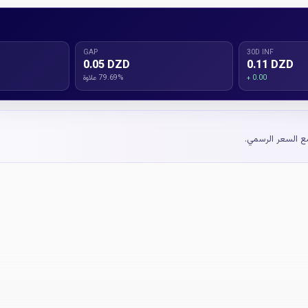
GAP
30D INF
0.05 DZD
0.11 DZD
+ 0.00
79.69% علاوة
مع السعر الرسمي.