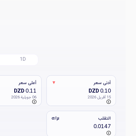
1D
أدنى سعر
▼
أعلى سعر
DZD
DZD
0.11
0.10
15 أفريل 2026
06 جويلية 2026
التقلب
σ/μ
0.0147