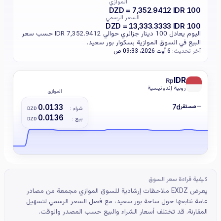
الموازي
100 DZD = 7,352.9412 IDR
السعر الرسمي
100 DZD = 13,333.3333 IDR
اليوم يعادل 100 دينار جزائري حوالي 7,352.9412 IDR حسب سعر
البيع في السوق الموازية بسكوار بور سعيد.
آخر تحديث:
6 أوت 2026، 09:33 ص
IDR
Rp
روبية إندونيسية
الموازي
—
مستقر
0.0133
7d
شراء :
DZD
0.0136
بيع :
DZD
كيفية قراءة سعر السوق
يعرض EXDZ ملاحظات إرشادية للسوق الموازي مجمعة من مصادر
عامة نتابعها حول ساحة بور سعيد، مع فصل السعر الرسمي لتسهيل
المقارنة. قد تختلف أسعار الشراء والبيع حسب المصدر والوقت.