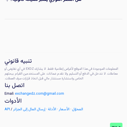
تنبيه قانوني
المعلومات الموجودة في هذا الموقع لأغراض إعلامية فقط. لا يشارك EXDZ في أي تفاوض أو
معاملات. لا نتدخل في الدفع أو التسليم ولا نقدم ضمانات. على المستخدمين القيام ببحثهم
الخاص واستشارة مستشار مالي قبل اتخاذ قرارات صرف العملات.
اتصل بنا
Email:
exchangedz.com@gmail.com
الأدوات
المحوّل
·
الأسعار
·
الأدلة
·
إرسال المال إلى الجزائر
/
API