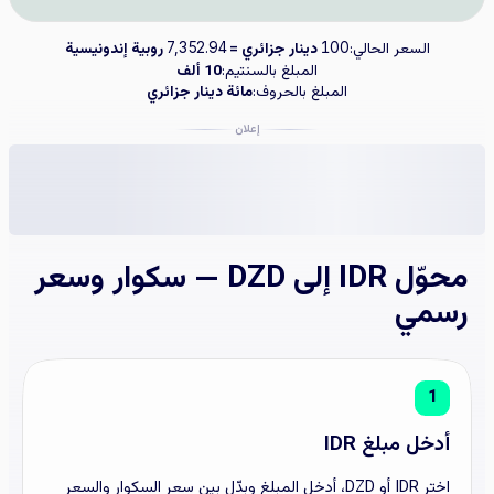
السعر الحالي:
دينار جزائري =
روبية إندونيسية
7,352.94
100
المبلغ بالسنتيم:
10 ألف
المبلغ بالحروف:
مائة دينار جزائري
إعلان
محوّل IDR إلى DZD — سكوار وسعر
رسمي
1
أدخل مبلغ IDR
اختر IDR أو DZD، أدخل المبلغ وبدّل بين سعر السكوار والسعر