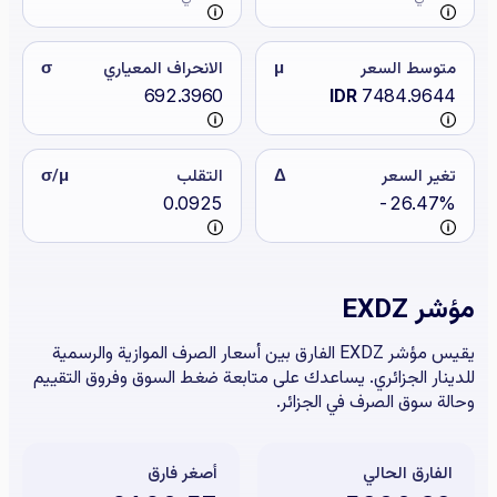
متوسط السعر
μ
الانحراف المعياري
σ
692.3960
IDR
7484.9644
تغير السعر
Δ
التقلب
σ/μ
0.0925
-26.47%
مؤشر EXDZ
يقيس مؤشر EXDZ الفارق بين أسعار الصرف الموازية والرسمية
للدينار الجزائري. يساعدك على متابعة ضغط السوق وفروق التقييم
وحالة سوق الصرف في الجزائر.
الفارق الحالي
أصغر فارق