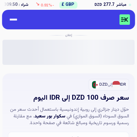
↘
2
مباشر
GBP £
شراء :
309.50
بيع :
312.50
DZD
DZD
-0.91%
إعلان
IDR
إلى
DZD
سعر صرف 100 DZD إلى IDR اليوم
حوّل دينار جزائري إلى روبية إندونيسية باستعمال أحدث سعر من
السوق السوداء (السوق الموازي) في
سكوار بور سعيد
، مع مقارنة
رسمية ورسوم تاريخية ومبالغ شائعة في صفحة واحدة.