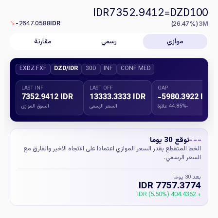
IDR
=
DZD
7352.9412
100
↘
-2647.0588
IDR
(26.47%)
3M
موازي
رسمي
مقارنة
EXDZ FXF
DZD/IDR
30D
INF
CONF MED
LAST INF
LAST OFF
GAP
7352.9412 IDR
13333.3333 IDR
-5980.3922 IDR
-44.85% علاوة
السعر الرسمي
السوق الموازي
توقع 30 يوما
الخط المتقطع يقدر السعر الموازي اعتمادا على الاتجاه الاخير والفارق مع
السعر الرسمي.
بعد 30 يوما
7757.3774 IDR
+ 404.4362 IDR (5.50%)