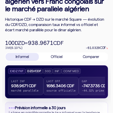
algérien vers Franc congolais sur
le marché parallèle algérien
Historique CDF → DZD sur le marché Square — évolution
du CDF/DZD, comparaison taux informel vs officiel et
écart marché parallèle pour le dinar algérien.
100
938.9671
DZD
=
CDF
3M
(6.10%)
-61.0329
CDF
↘
Informel
Officiel
Comparer
EXDZ FXF
DZD/CDF
30D
INF
CONF MED
LAST INF
LAST OFF
GAP
938.9671 CDF
1686.3406 CDF
-747.3735 CDF
marché parallèle
source officielle
-44.32% prime
Prévision informelle à 30 jours
La ligne en pointillés projette le taux informel avec la tendance