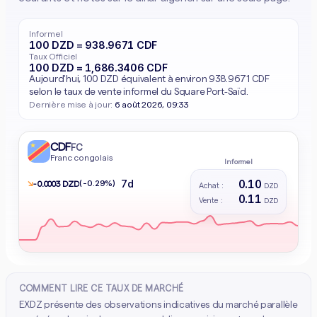
Informel
100 DZD = 938.9671 CDF
Taux Officiel
100 DZD = 1,686.3406 CDF
Aujourd'hui, 100 DZD équivalent à environ 938.9671 CDF
selon le taux de vente informel du Square Port-Saïd.
Dernière mise à jour:
6 août 2026, 09:33
CDF
FC
Franc congolais
Informel
0.10
7d
↘
(-0.29%)
- 0.0003 DZD
Achat :
DZD
0.11
Vente :
DZD
COMMENT LIRE CE TAUX DE MARCHÉ
EXDZ présente des observations indicatives du marché parallèle