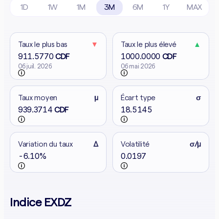
1D
1W
1M
3M
6M
1Y
MAX
Taux le plus bas
▼
Taux le plus élevé
▲
911.5770
1000.0000
CDF
CDF
06 juil. 2026
06 mai 2026
Taux moyen
μ
Écart type
σ
939.3714
18.5145
CDF
Variation du taux
Δ
Volatilité
σ/μ
-6.10%
0.0197
Indice EXDZ