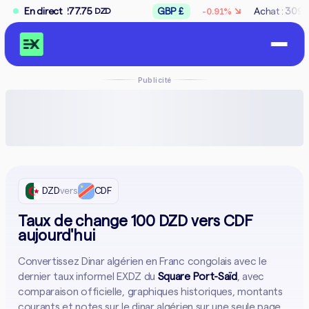
↘
7.75
En direct
GBP £
Achat :
309.50
Vente :
31
-0.91%
DZD
DZD
Publicité
DZD
vers
CDF
Taux de change 100 DZD vers CDF
aujourd'hui
Convertissez Dinar algérien en Franc congolais avec le
dernier taux informel EXDZ du
Square Port-Saïd
, avec
comparaison officielle, graphiques historiques, montants
courants et notes sur le dinar algérien sur une seule page.