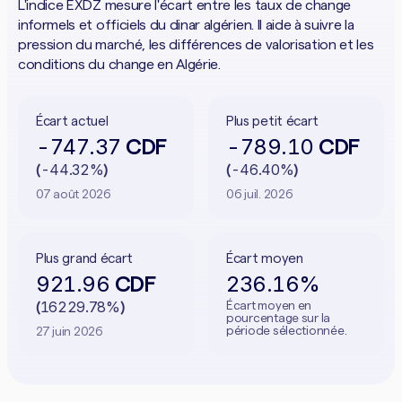
L'indice EXDZ mesure l'écart entre les taux de change
informels et officiels du dinar algérien. Il aide à suivre la
pression du marché, les différences de valorisation et les
conditions du change en Algérie.
Écart actuel
Plus petit écart
-747.37
-789.10
CDF
CDF
-44.32%
-46.40%
(
)
(
)
07 août 2026
06 juil. 2026
Plus grand écart
Écart moyen
921.96
236.16%
CDF
16229.78%
Écart moyen en
(
)
pourcentage sur la
période sélectionnée.
27 juin 2026