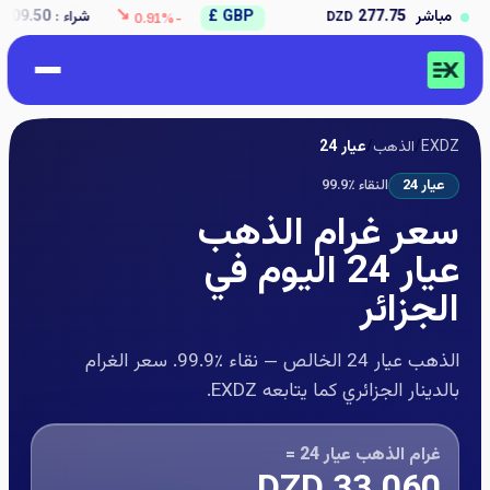
↘
277.7
مباشر
GBP
£
شراء
:
309.50
بيع
:
50
DZD
DZD
-0.91%
EXDZ
/
الذهب
/
عيار 24
عيار 24
النقاء ٪99.9
سعر غرام الذهب
عيار 24 اليوم في
الجزائر
الذهب عيار 24 الخالص — نقاء ٪99.9. سعر الغرام
بالدينار الجزائري كما يتابعه EXDZ.
غرام الذهب عيار 24 =
DZD
33.060