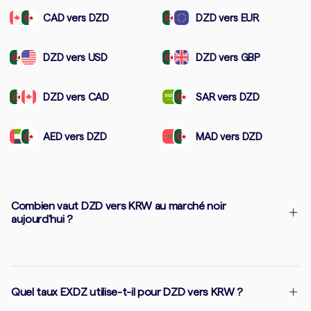
CAD vers DZD
DZD vers EUR
DZD vers USD
DZD vers GBP
DZD vers CAD
SAR vers DZD
AED vers DZD
MAD vers DZD
Combien vaut DZD vers KRW au marché noir
aujourd'hui ?
Quel taux EXDZ utilise-t-il pour DZD vers KRW ?