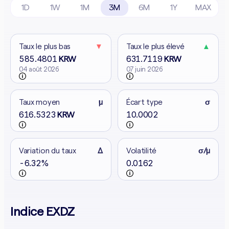
1D
1W
1M
3M
6M
1Y
MAX
Taux le plus bas
▼
Taux le plus élevé
▲
585.4801
631.7119
KRW
KRW
04 août 2026
07 juin 2026
Taux moyen
μ
Écart type
σ
616.5323
10.0002
KRW
Variation du taux
Δ
Volatilité
σ/μ
-6.32%
0.0162
Indice EXDZ