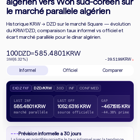
algérien vers Won sud-coréen sur
le marché parallèle algérien
Historique KRW → DZD sur le marché Square — évolution
du KRW/DZD, comparaison taux informel vs officiel et
écart marché parallèle pour le dinar algérien.
100
585.4801
DZD
=
KRW
3M
(6.32%)
-39.5199
KRW
↘
Informel
Officiel
Comparer
EXDZ FXF
DZD/KRW
30D
INF
CONF MED
LAST INF
LAST OFF
GAP
585.4801 KRW
1052.6316 KRW
-467.1515 KRW
marché parallèle
source officielle
-44.38% prime
Prévision informelle à 30 jours
La ligne en pointillés projette le taux informel avec la tendance