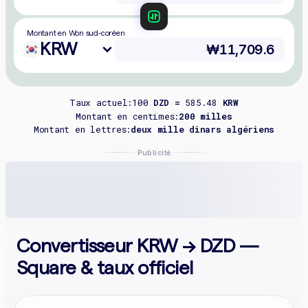
Montant en Won sud-coréen
KRW
Taux actuel:
100
DZD =
585.48
KRW
Montant en centimes:
200 milles
Montant en lettres:
deux mille dinars algériens
Publicité
Convertisseur KRW → DZD —
Square & taux officiel