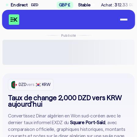
→
En direct
GBP £
Stable
Achat :
312.33
Vente :
315.67
DZD
DZD
Publicité
DZD
vers
KRW
Taux de change 2,000 DZD vers KRW
aujourd'hui
Convertissez Dinar algérien en Won sud-coréen avec le
dernier taux informel EXDZ du
Square Port-Saïd
, avec
comparaison officielle, graphiques historiques, montants
courants et notes sur le dinar algérien sur une seule page.