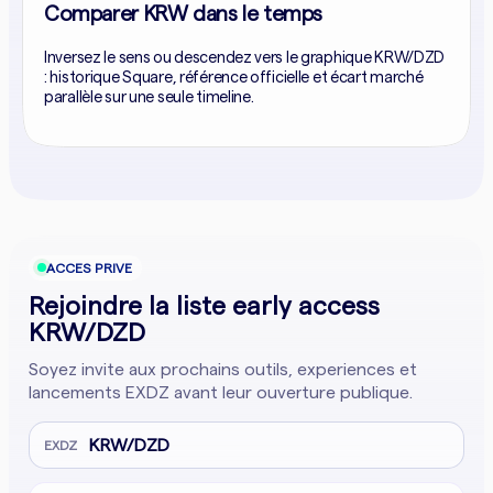
Comparer KRW dans le temps
Inversez le sens ou descendez vers le graphique KRW/DZD
: historique Square, référence officielle et écart marché
parallèle sur une seule timeline.
ACCES PRIVE
Rejoindre la liste early access
KRW/DZD
Soyez invite aux prochains outils, experiences et
lancements EXDZ avant leur ouverture publique.
KRW/DZD
EXDZ
Adresse email
Company website