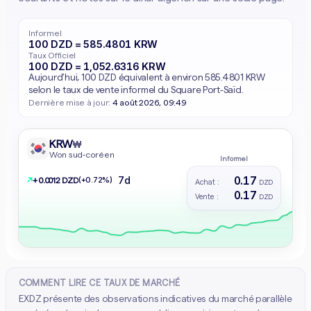
Informel
100 DZD = 585.4801 KRW
Taux Officiel
100 DZD = 1,052.6316 KRW
Aujourd'hui, 100 DZD équivalent à environ 585.4801 KRW
selon le taux de vente informel du Square Port-Saïd.
Dernière mise à jour:
4 août 2026, 09:49
KRW
₩
Won sud-coréen
Informel
0.17
7d
↗
(+0.72%)
+ 0.0012 DZD
Achat :
DZD
0.17
Vente :
DZD
COMMENT LIRE CE TAUX DE MARCHÉ
EXDZ présente des observations indicatives du marché parallèle