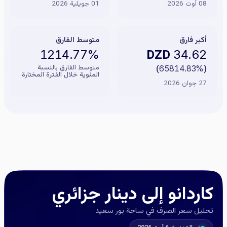
08 أوت 2026
01 جويلية 2026
أكبر فارق
متوسط الفارق
DZD
1214.77%
34.62
متوسط الفارق بالنسبة
)
65814.83%
(
المئوية خلال الفترة المختارة.
27 جوان 2026
كاردانو إلى دينار جزائري
تحليل سعر الصرف في ساحة بور سعيد