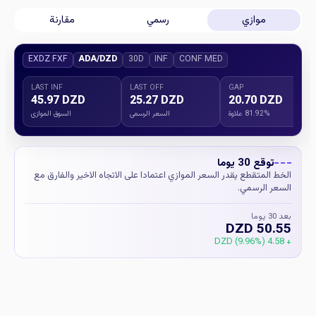
موازي
رسمي
مقارنة
EXDZ FXF
ADA/DZD
30D
INF
CONF MED
LAST INF
LAST OFF
GAP
45.97 DZD
25.27 DZD
20.70 DZD
81.92% علاوة
السعر الرسمي
السوق الموازي
توقع 30 يوما
الخط المتقطع يقدر السعر الموازي اعتمادا على الاتجاه الاخير والفارق مع
السعر الرسمي.
بعد 30 يوما
50.55 DZD
+ 4.58 DZD (9.96%)