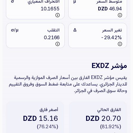
متوسط السعر
μ
الانحراف المعياري
σ
10.1655
DZD
46.94
تغير السعر
Δ
التقلب
σ/μ
0.2166
-29.42%
مؤشر EXDZ
يقيس مؤشر EXDZ الفارق بين أسعار الصرف الموازية والرسمية
للدينار الجزائري. يساعدك على متابعة ضغط السوق وفروق التقييم
وحالة سوق الصرف في الجزائر.
الفارق الحالي
أصغر فارق
DZD
DZD
15.16
20.70
)
76.24%
(
)
81.92%
(