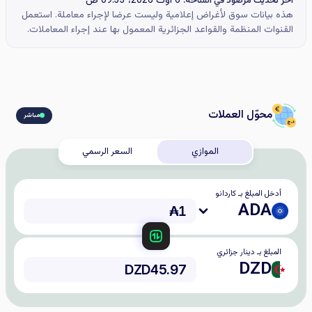
6 أوت 2026، 09:33 ص
آخر تحديث مرصود في الساحة:
هذه بيانات سوق لأغراض إعلامية وليست عرضا لإجراء معاملة. استعمل
القنوات المنظمة والقواعد الجزائرية المعمول بها عند إجراء المعاملات.
محوّل العملات
مباشر
الموازي
السعر الرسمي
أدخل المبلغ بـ كاردانو
ADA
المبلغ بـ دينار جزائري
DZD