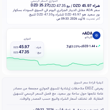
الموازي
السعر الرسمي
25.27 DZD
شراء 45.97 DZD
/ بيع 47.35 DZD
سعر ADA مقابل الدينار الجزائري اليوم في السوق السوداء بسكوار
بور سعيد هو 45.97 DZD للشراء و47.35 DZD للبيع.
آخر تحديث:
6 أوت 2026، 09:33 ص
ADA
₳
كاردانو
الموازي
↗
+ 1.44 DZD
45.97
7d
(+3.23%)
شراء :
DZD
47.35
بيع :
DZD
كيفية قراءة سعر السوق
يعرض EXDZ ملاحظات إرشادية للسوق الموازي مجمعة من مصادر
عامة نتابعها حول ساحة بور سعيد، مع فصل السعر الرسمي لتسهيل
المقارنة. قد تختلف أسعار الشراء والبيع حسب المصدر والوقت.