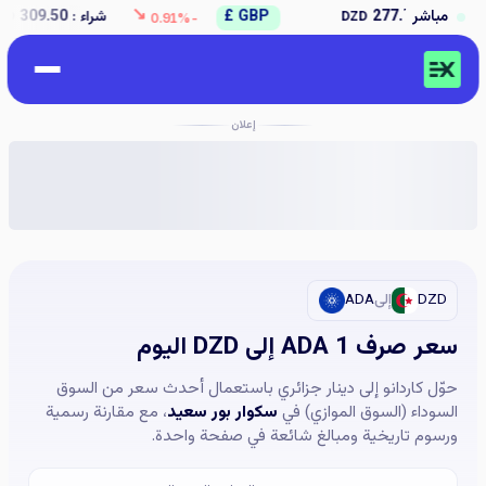
↘
2
مباشر
GBP £
شراء :
309.50
بيع :
312.50
DZD
DZD
-0.91%
إعلان
DZD
إلى
ADA
سعر صرف 1 ADA إلى DZD اليوم
حوّل كاردانو إلى دينار جزائري باستعمال أحدث سعر من السوق
السوداء (السوق الموازي) في
سكوار بور سعيد
، مع مقارنة رسمية
ورسوم تاريخية ومبالغ شائعة في صفحة واحدة.