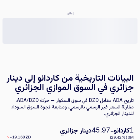
إعلان
البيانات التاريخية من كاردانو إلى دينار
جزائري في السوق الموازي الجزائري
تاريخ ADA مقابل DZD في سوق السكوار — حركة ADA/DZD،
مقارنة السعر غير الرسمي بالرسمي، ومتابعة فجوة السوق السوداء
للدينار الجزائري.
كاردانو
=
دينار جزائري
45.97
1
↘
-19.16
DZD
(29.42%)
3M