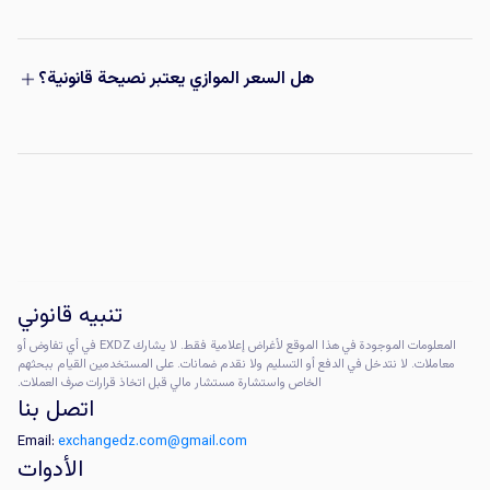
هل السعر الموازي يعتبر نصيحة قانونية؟
تنبيه قانوني
المعلومات الموجودة في هذا الموقع لأغراض إعلامية فقط. لا يشارك EXDZ في أي تفاوض أو
معاملات. لا نتدخل في الدفع أو التسليم ولا نقدم ضمانات. على المستخدمين القيام ببحثهم
الخاص واستشارة مستشار مالي قبل اتخاذ قرارات صرف العملات.
اتصل بنا
Email:
exchangedz.com@gmail.com
الأدوات