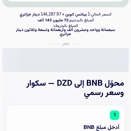
السعر الحالي:
بينانس كوين =
دينار جزائري
144,287.97
1
المبلغ بالسنتيم:
72 مليون 143 ألف
المبلغ بالحروف:
سبعمائة وواحد وعشرون ألف وأربعمائة وتسعة وثلاثون دينار
جزائري
إعلان
محوّل BNB إلى DZD — سكوار
وسعر رسمي
1
أدخل مبلغ BNB