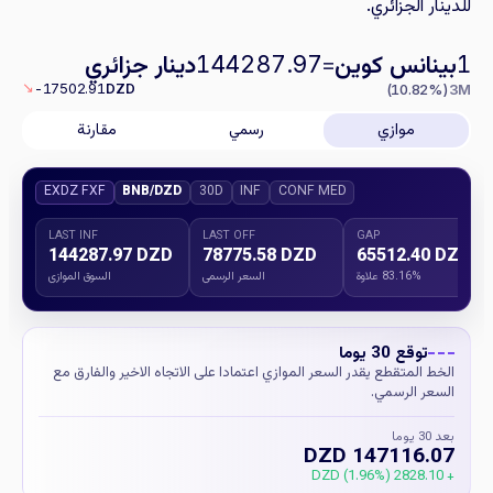
للدينار الجزائري.
بينانس كوين
=
دينار جزائري
144287.97
1
↘
-17502.91
DZD
(10.82%)
3M
موازي
رسمي
مقارنة
EXDZ FXF
BNB/DZD
30D
INF
CONF MED
LAST INF
LAST OFF
GAP
144287.97 DZD
78775.58 DZD
65512.40 DZD
83.16% علاوة
السعر الرسمي
السوق الموازي
توقع 30 يوما
الخط المتقطع يقدر السعر الموازي اعتمادا على الاتجاه الاخير والفارق مع
السعر الرسمي.
بعد 30 يوما
147116.07 DZD
+ 2828.10 DZD (1.96%)