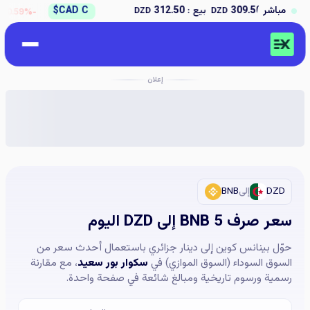
↘
309
مباشر
بيع :
312.50
CAD C$
شراء :
7.50
DZD
DZD
-0.59%
إعلان
DZD
إلى
BNB
سعر صرف 5 BNB إلى DZD اليوم
حوّل بينانس كوين إلى دينار جزائري باستعمال أحدث سعر من
السوق السوداء (السوق الموازي) في
سكوار بور سعيد
، مع مقارنة
رسمية ورسوم تاريخية ومبالغ شائعة في صفحة واحدة.