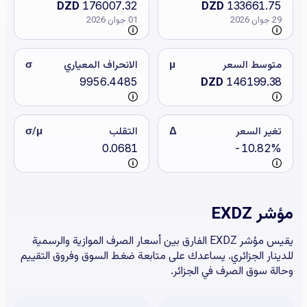
DZD
176007.32
DZD
133661.75
29 جوان 2026
01 جوان 2026
متوسط السعر
μ
الانحراف المعياري
σ
9956.4485
DZD
146199.38
تغير السعر
Δ
التقلب
σ/μ
0.0681
-10.82%
مؤشر EXDZ
يقيس مؤشر EXDZ الفارق بين أسعار الصرف الموازية والرسمية
للدينار الجزائري. يساعدك على متابعة ضغط السوق وفروق التقييم
وحالة سوق الصرف في الجزائر.