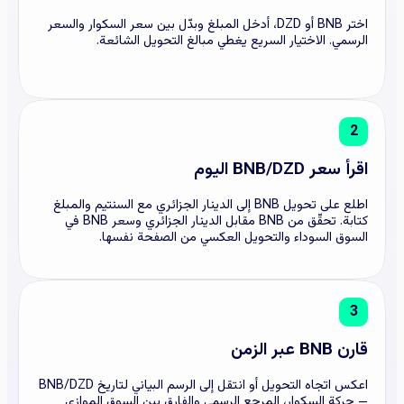
اختر BNB أو DZD، أدخل المبلغ وبدّل بين سعر السكوار والسعر
الرسمي. الاختيار السريع يغطي مبالغ التحويل الشائعة.
2
اقرأ سعر BNB/DZD اليوم
اطلع على تحويل BNB إلى الدينار الجزائري مع السنتيم والمبلغ
كتابة. تحقّق من BNB مقابل الدينار الجزائري وسعر BNB في
السوق السوداء والتحويل العكسي من الصفحة نفسها.
3
قارن BNB عبر الزمن
اعكس اتجاه التحويل أو انتقل إلى الرسم البياني لتاريخ BNB/DZD
— حركة السكوار، المرجع الرسمي والفارق بين السوق الموازي