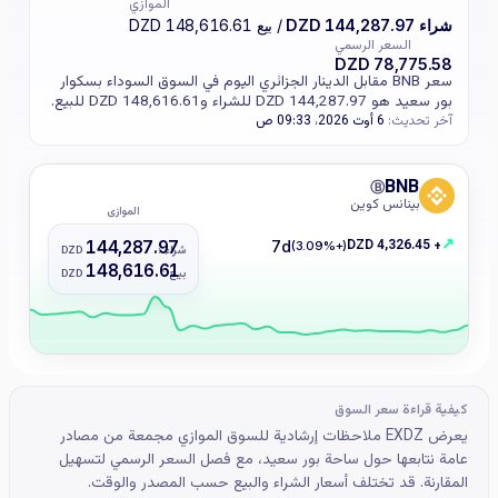
الموازي
شراء 144,287.97 DZD
/ بيع 148,616.61 DZD
السعر الرسمي
78,775.58 DZD
سعر BNB مقابل الدينار الجزائري اليوم في السوق السوداء بسكوار
بور سعيد هو 144,287.97 DZD للشراء و148,616.61 DZD للبيع.
آخر تحديث:
6 أوت 2026، 09:33 ص
BNB
Ⓑ
بينانس كوين
الموازي
↗
+ 4,326.45 DZD
144,287.97
7d
(+3.09%)
شراء :
DZD
148,616.61
بيع :
DZD
كيفية قراءة سعر السوق
يعرض EXDZ ملاحظات إرشادية للسوق الموازي مجمعة من مصادر
عامة نتابعها حول ساحة بور سعيد، مع فصل السعر الرسمي لتسهيل
المقارنة. قد تختلف أسعار الشراء والبيع حسب المصدر والوقت.